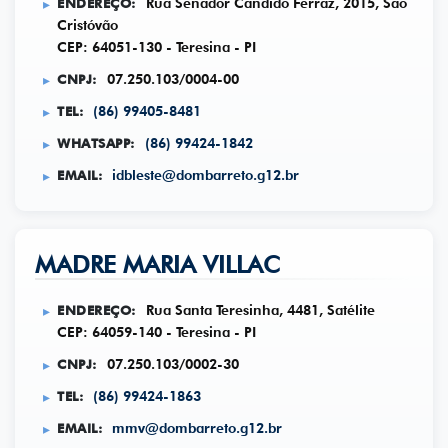
ENDEREÇO:
Rua Senador Cândido Ferraz, 2015, São
Cristóvão
CEP: 64051-130 - Teresina - PI
CNPJ:
07.250.103/0004-00
TEL:
(86) 99405-8481
WHATSAPP:
(86) 99424-1842
EMAIL:
idbleste@dombarreto.g12.br
MADRE MARIA VILLAC
ENDEREÇO:
Rua Santa Teresinha, 4481, Satélite
CEP: 64059-140 - Teresina - PI
CNPJ:
07.250.103/0002-30
TEL:
(86) 99424-1863
EMAIL:
mmv@dombarreto.g12.br