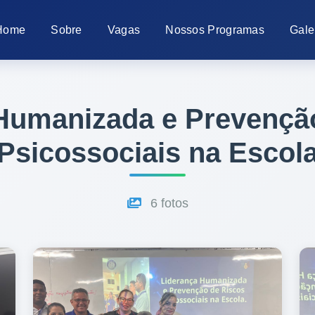
Home
Sobre
Vagas
Nossos Programas
Gale
Humanizada e Prevençã
Psicossociais na Escol
6 fotos