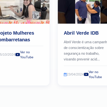
rojeto Mulheres
Abril Verde IDB
ombarretanas
Abril Verde é uma campan
de conscientização sobre
Ver no
segurança no trabalho,
5/10/2024
YouTube
visando prevenir acid...
Ver no
23/04/2024
YouTube