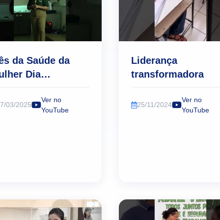
Barreto
ês da Saúde da
Liderança
ulher Dia
transformadora
ternacional da
Ver no
Ver no
ulher
7/03/2025
25/11/2024
YouTube
YouTube