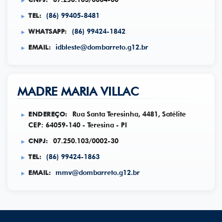
TEL:
(86) 99405-8481
WHATSAPP:
(86) 99424-1842
EMAIL:
idbleste@dombarreto.g12.br
MADRE MARIA VILLAC
ENDEREÇO:
Rua Santa Teresinha, 4481, Satélite
CEP: 64059-140 - Teresina - PI
CNPJ:
07.250.103/0002-30
TEL:
(86) 99424-1863
EMAIL:
mmv@dombarreto.g12.br