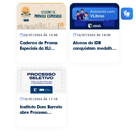
20/07/2026 ÀS 14:08
10/07/2026 ÀS 18:00
Caderno de Provas
Alunos do IDB
Especiais da XLI
conquistam medalhas
Gincana Cultural
na Olimpíada
“Teresina, Meu
Brasileira de
Amor”
Foguetes
10/07/2026 ÀS 11:18
Instituto Dom Barreto
abre Processo
Seletivo para cadastro
de reserva de
professor(a) de
História