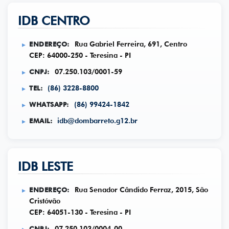
IDB CENTRO
ENDEREÇO:
Rua Gabriel Ferreira, 691, Centro
CEP: 64000-250 - Teresina - PI
CNPJ:
07.250.103/0001-59
TEL:
(86) 3228-8800
WHATSAPP:
(86) 99424-1842
EMAIL:
idb@dombarreto.g12.br
IDB LESTE
ENDEREÇO:
Rua Senador Cândido Ferraz, 2015, São
Cristóvão
CEP: 64051-130 - Teresina - PI
CNPJ:
07.250.103/0004-00