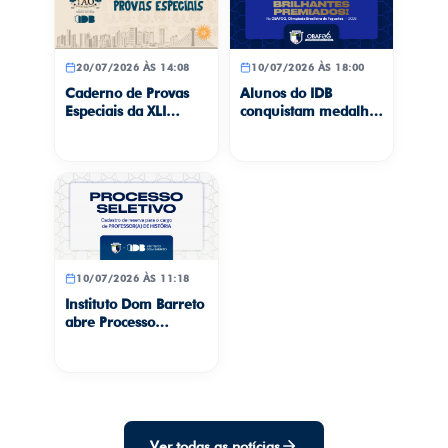
20/07/2026 ÀS 14:08
10/07/2026 ÀS 18:00
Caderno de Provas
Alunos do IDB
Especiais da XLI
conquistam medalhas
Gincana Cultural
na Olimpíada
“Teresina, Meu
Brasileira de
Amor”
Foguetes
10/07/2026 ÀS 11:18
Instituto Dom Barreto
abre Processo
Seletivo para cadastro
de reserva de
professor(a) de
História
Ver todas as notícias