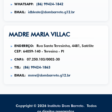
WHATSAPP:
(86) 99424-1842
EMAIL:
idbleste@dombarreto.g12.br
MADRE MARIA VILLAC
ENDEREÇO:
Rua Santa Teresinha, 4481, Satélite
CEP: 64059-140 - Teresina - PI
CNPJ:
07.250.103/0002-30
TEL:
(86) 99424-1863
EMAIL:
mmv@dombarreto.g12.br
Copyright ©
2026
Instituto Dom Barreto.
Todos
os direitos reservados.